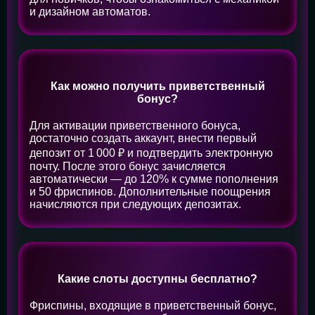
и дизайном автоматов.
Как можно получить приветственный
бонус?
Для активации приветственного бонуса,
достаточно создать аккаунт, внести первый
депозит от 1 000 ₽ и подтвердить электронную
почту. После этого бонус зачисляется
автоматически — до 120% к сумме пополнения
и 50 фриспинов. Дополнительные поощрения
начисляются при следующих депозитах.
Какие слоты доступны бесплатно?
Фриспины, входящие в приветственный бонус,