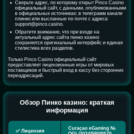
Сверьте адрес, по которому открыт Pinco Casino
официальный сайт, с данными, опубликованными
в официальных источниках: в телеграмм канале
плинко или высланные по почте с адреса
support@pinco.casino
.
Обратите внимание, что при входе на
актуальный адрес сайта пинко казино
сохраняется оригинальный интерфейс и единая
стилистика всех разделов.
Только Pinco Casino официальный сайт
предоставляет лицензионные игры от мировых
поставщиков и быстрый вход в кассу без сторонних
переадресаций.
Обзор Пинко казино: краткая
информация
Curaçao eGaming №
✅ Лицензия
OGL/2024/580/0570