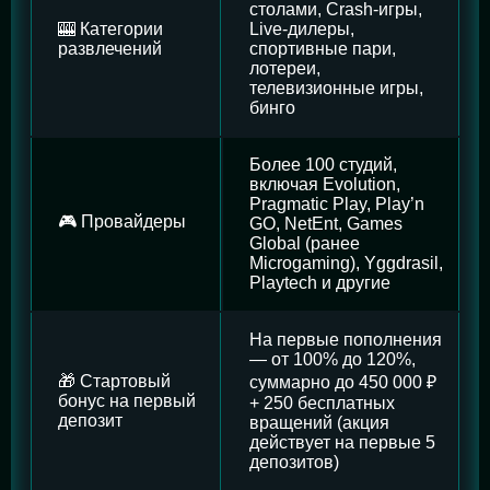
столами, Crash-игры,
🎰 Категории
Live-дилеры,
развлечений
спортивные пари,
лотереи,
телевизионные игры,
бинго
Более 100 студий,
включая Evolution,
Pragmatic Play, Play’n
🎮 Провайдеры
GO, NetEnt, Games
Global (ранее
Microgaming), Yggdrasil,
Playtech и другие
На первые пополнения
— от 100% до 120%,
🎁 Стартовый
суммарно до 450 000 ₽
бонус на первый
+ 250 бесплатных
депозит
вращений (акция
действует на первые 5
депозитов)