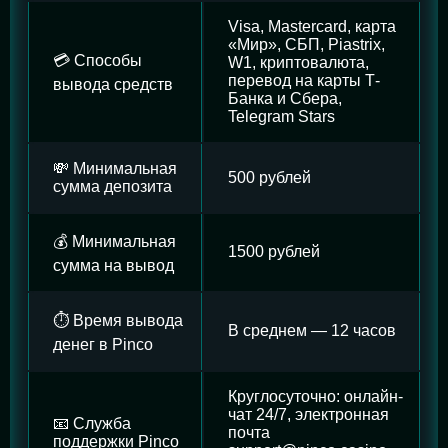
Visa, Mastercard, карта
«Мир», СБП, Piastrix,
💳 Способы
W1, криптовалюта,
перевод на карты Т-
вывода средств
Банка и Сбера,
Telegram Stars
💸 Минимальная
500 рублей
сумма депозита
💰 Минимальная
1500 рублей
сумма на вывод
⏱️ Время вывода
В среднем — 12 часов
денег в Pinco
Круглосуточно: онлайн-
чат 24/7, электронная
📧 Служба
почта
поддержки Pinco