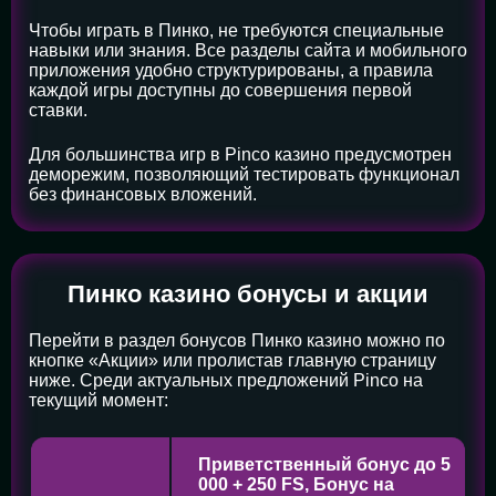
Чтобы играть в Пинко, не требуются специальные
навыки или знания. Все разделы сайта и мобильного
приложения удобно структурированы, а правила
каждой игры доступны до совершения первой
ставки.
Для большинства игр в Pinco казино предусмотрен
деморежим, позволяющий тестировать функционал
без финансовых вложений.
Пинко казино бонусы и акции
Перейти в раздел бонусов Пинко казино можно по
кнопке «Акции» или пролистав главную страницу
ниже. Среди актуальных предложений Pinco на
текущий момент:
Приветственный бонус до 5
000 + 250 FS, Бонус на