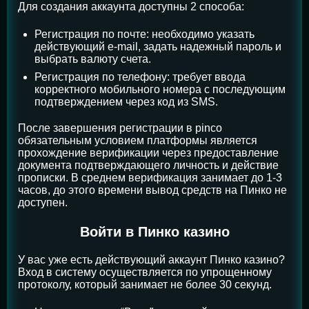
Для создания аккаунта доступны 2 способа:
Регистрация по почте: необходимо указать
действующий e-mail, задать надежный пароль и
выбрать валюту счета.
Регистрация по телефону: требует ввода
корректного мобильного номера с последующим
подтверждением через код из SMS.
После завершения регистрации в pinco
обязательным условием платформы является
прохождение верификации через предоставление
документа подтверждающего личность и действие
прописки. В среднем верификация занимает до 1-3
часов, до этого времени вывод средств на Пинко не
доступен.
Войти в Пинко казино
У вас уже есть действующий аккаунт Пинко казино?
Вход в систему осуществляется по упрощенному
протоколу, который занимает не более 30 секунд.