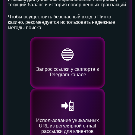
текущий баланс и история совершенных транзакций.
Чтобы осуществить безопасный вход в Пинко
казино, рекомендуется использовать надежные
методы поиска:
🔵
Запрос ссылки у саппорта в
Telegram-канале
📲
Использование уникальных
URL из регулярной e-mail
рассылки для клиентов