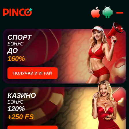
СПОРТ
БОНУС
ДО
160%
ПОЛУЧАЙ И ИГРАЙ
КАЗИНО
БОНУС
120%
+250 FS