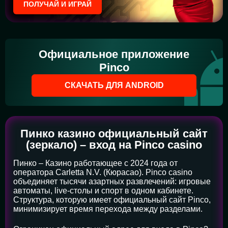
ПОЛУЧАЙ И ИГРАЙ
Официальное приложение
Pinco
СКАЧАТЬ ДЛЯ ANDROID
Пинко казино официальный сайт
(зеркало) – вход на Pinco casino
Пинко – Казино работающее с 2024 года от
оператора Carletta N.V. (Кюрасао). Pinco casino
объединяет тысячи азартных развлечений: игровые
автоматы, live-столы и спорт в одном кабинете.
Структура, которую имеет официальный сайт Pinco,
минимизирует время перехода между разделами.