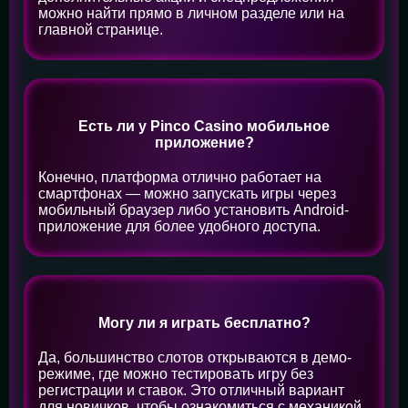
можно найти прямо в личном разделе или на
главной странице.
Есть ли у Pinco Casino мобильное
приложение?
Конечно, платформа отлично работает на
смартфонах — можно запускать игры через
мобильный браузер либо установить Android-
приложение для более удобного доступа.
Могу ли я играть бесплатно?
Да, большинство слотов открываются в демо-
режиме, где можно тестировать игру без
регистрации и ставок. Это отличный вариант
для новичков, чтобы ознакомиться с механикой